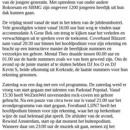
van de jongere generatie. Met optredens van onder andere
Bokoesam en SBMG zijn ongeveer 1200 jongeren heerlijk uit hun
dak kunnen gaan.
De vrijdag stond vanaf de start in het teken van de jubileumborrel.
Vele genodigden wisten vanaf 16:00 uur hun weg te vinden naar
accommodatie A Gene Bek om terug te kijken naar het verleden en
verwachtingen uit te spreken over de toekomst. Coverband Blizzert
nam vanaf 20:30 uur binnen het hoofdpodium voor zijn rekening en
bracht op een interactieve manier de heerlijkste nummers en
verzoekjes ten gehore. Mental Theo draaide tussen 00.00 uur en
01.00 uur de harde nummers zoals we van hem gewend zijn. Om de
avond op de juiste manier af te sluiten hebben DJ Jos O en DJ
Kevin S, beide afkomstig uit Kerkrade, de laatste nummers voor hun
rekening genomen.
Zaterdag was een dag met een vol programma. De zaterdag werd er
vroeg van start gegaan met talenten van Parkstad Popstad. Vanaf
15:30 heeft WeZienWel onversneden rock-covers ten gehore
gebracht. Na een pauze van circa twee uur is vanaf 21:00 uur het
avondprogramma van start gegaan. Feestband LIJN7 heeft het
hoofdpodium binnen voor zijn rekening, waar het op herkenbare
wijze de zaal helemaal plat speelt. De afsluiter van de avond,
Rewind Amsterdam, start op dat moment het buitenpodium.
Wanneer daar om 23:00 uur de muziek uit gaat, nemen zij het