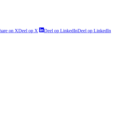
hare on X
Deel op X
Deel op LinkedIn
Deel op LinkedIn