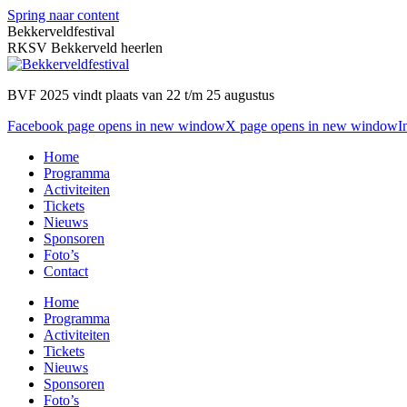
Spring naar content
Bekkerveldfestival
RKSV Bekkerveld heerlen
BVF 2025 vindt plaats van 22 t/m 25 augustus
Facebook page opens in new window
X page opens in new window
I
Home
Programma
Activiteiten
Tickets
Nieuws
Sponsoren
Foto’s
Contact
Home
Programma
Activiteiten
Tickets
Nieuws
Sponsoren
Foto’s