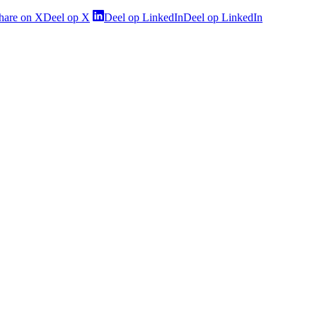
hare on X
Deel op X
Deel op LinkedIn
Deel op LinkedIn