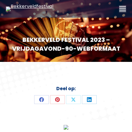
BEKKERVELD FESTIVAL 2023 –
VRIJDAGAVOND-90-WEBFORMAAT
Deel op:
Deel
Deel
Deel
Deel
op
op
op
op
Facebook
Pinterest
X
LinkedIn