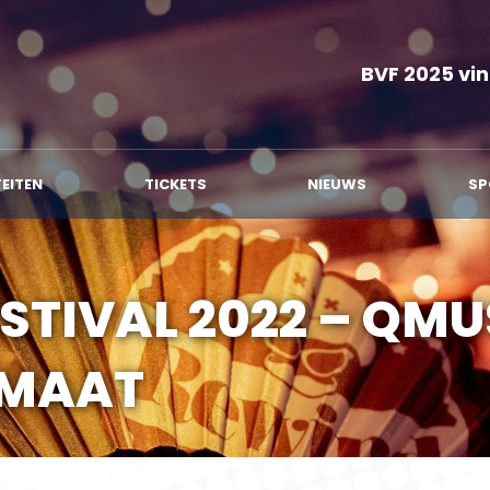
MMA
ACTIVITEITEN
TICKETS
NIEUWS
BVF 2025 vin
TEITEN
TICKETS
NIEUWS
SP
STIVAL 2022 – QMU
RMAAT