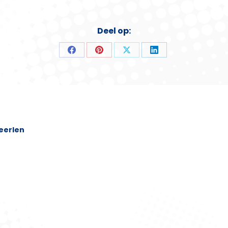
Deel op:
Deel
Deel
Deel
Deel
op
op
op
op
Facebook
Pinterest
X
LinkedIn
eerlen