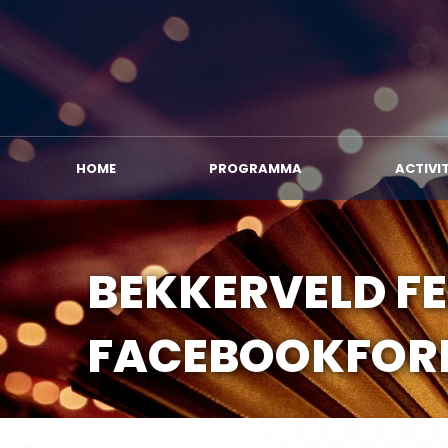
HOME
PROGRA
HOME
PROGRAMMA
ACTIVI
BEKKERVELD FE
FACEBOOKFO