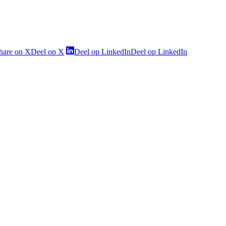
hare on X
Deel op X
Deel op LinkedIn
Deel op LinkedIn