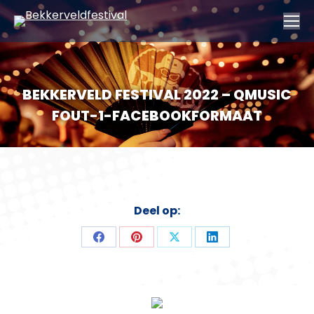
BEKKERVELD FESTIVAL 2022 – QMUSIC
FOUT-1-FACEBOOKFORMAAT
Deel op:
Deel
Deel
Deel
Deel
op
op
op
op
Facebook
Pinterest
X
LinkedIn