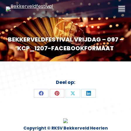
BEKKERVELDFESTIVAL VRIJDAG – 097 –
KCP_1207-FACEBOOKFORMAAT
Deel op:
Deel
Deel
Deel
Deel
op
op
op
op
Facebook
Pinterest
X
LinkedIn
Copyright © RKSV Bekkerveld Heerlen