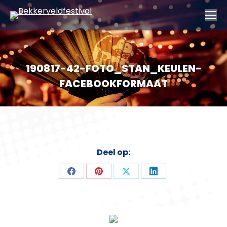
190817-42-FOTO_STAN_KEULEN-
FACEBOOKFORMAAT
Deel op:
Deel
Deel
Deel
Deel
op
op
op
op
Facebook
Pinterest
X
LinkedIn