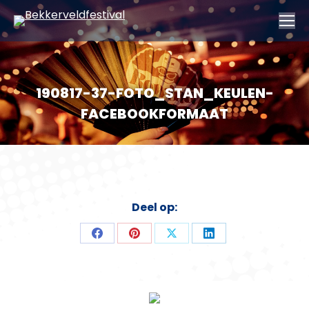
190817-37-FOTO_STAN_KEULEN-
FACEBOOKFORMAAT
Deel op:
Deel
Deel
Deel
Deel
op
op
op
op
Facebook
Pinterest
X
LinkedIn