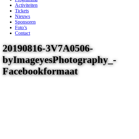
Activiteiten
Tickets
Nieuws
Sponsoren
Foto’s
Contact
20190816-3V7A0506-
byImageyesPhotography_-
Facebookformaat