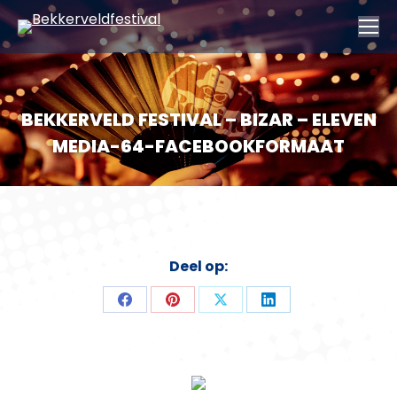
BEKKERVELD FESTIVAL – BIZAR – ELEVEN
MEDIA-64-FACEBOOKFORMAAT
Deel op:
Deel
Deel
Deel
Deel
op
op
op
op
Facebook
Pinterest
X
LinkedIn