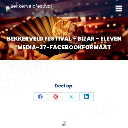
BEKKERVELD FESTIVAL – BIZAR – ELEVEN
MEDIA-37-FACEBOOKFORMAAT
Deel op:
Deel
Deel
Deel
Deel
op
op
op
op
Facebook
Pinterest
X
LinkedIn