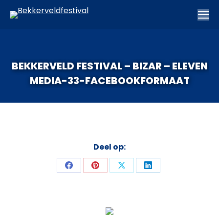
BEKKERVELD FESTIVAL – BIZAR – ELEVEN
MEDIA-33-FACEBOOKFORMAAT
Deel op:
Deel
Deel
Deel
Deel
op
op
op
op
Facebook
Pinterest
X
LinkedIn