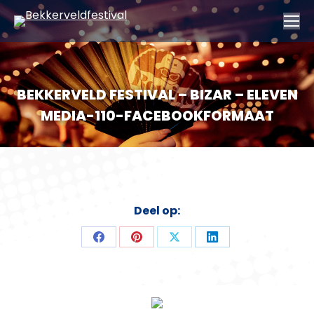
BEKKERVELD FESTIVAL – BIZAR – ELEVEN
MEDIA-110-FACEBOOKFORMAAT
Deel op:
Deel
Deel
Deel
Deel
op
op
op
op
Facebook
Pinterest
X
LinkedIn