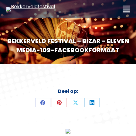
BEKKERVELD FESTIVAL – BIZAR – ELEVEN
MEDIA-109-FACEBOOKFORMAAT
Deel op:
Deel
Deel
Deel
Deel
op
op
op
op
Facebook
Pinterest
X
LinkedIn