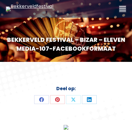
BEKKERVELD FESTIVAL – BIZAR – ELEVEN
MEDIA-107-FACEBOOKFORMAAT
Deel op:
Deel
Deel
Deel
Deel
op
op
op
op
Facebook
Pinterest
X
LinkedIn