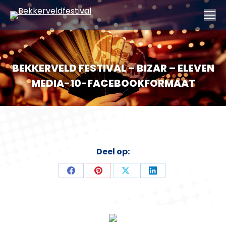
BEKKERVELD FESTIVAL – BIZAR – ELEVEN
MEDIA-10-FACEBOOKFORMAAT
Deel op:
Deel
Deel
Deel
Deel
op
op
op
op
Facebook
Pinterest
X
LinkedIn