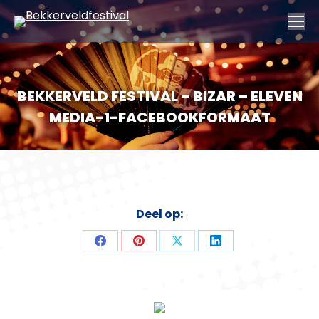
BEKKERVELD FESTIVAL – BIZAR – ELEVEN
MEDIA-1-FACEBOOKFORMAAT
Deel op:
Deel
Deel
Deel
Deel
op
op
op
op
Facebook
Pinterest
X
LinkedIn