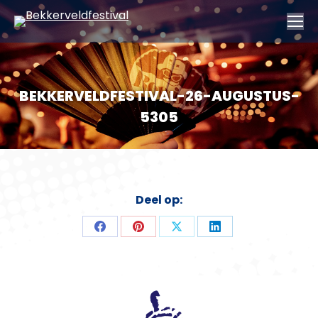
BEKKERVELDFESTIVAL-26-AUGUSTUS-
5305
Deel op:
Deel
Deel
Deel
Deel
op
op
op
op
Facebook
Pinterest
X
LinkedIn