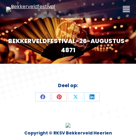
BEKKERVELDFESTIVAL-26-AUGUSTUS-
4871
Deel op:
Deel
Deel
Deel
Deel
op
op
op
op
Facebook
Pinterest
X
LinkedIn
Copyright © RKSV Bekkerveld Heerlen