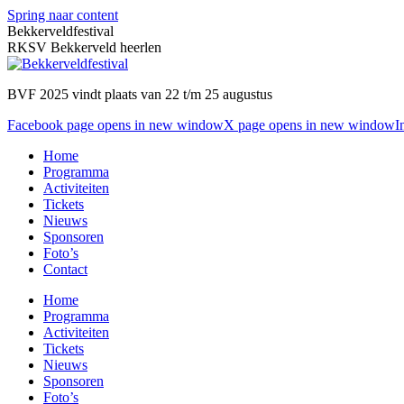
Spring naar content
Bekkerveldfestival
RKSV Bekkerveld heerlen
BVF 2025 vindt plaats van 22 t/m 25 augustus
Facebook page opens in new window
X page opens in new window
I
Home
Programma
Activiteiten
Tickets
Nieuws
Sponsoren
Foto’s
Contact
Home
Programma
Activiteiten
Tickets
Nieuws
Sponsoren
Foto’s