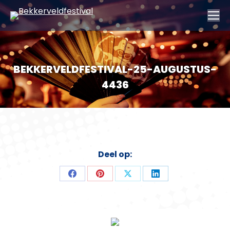
BEKKERVELDFESTIVAL-25-AUGUSTUS-
4436
Deel op:
Deel
Deel
Deel
Deel
op
op
op
op
Facebook
Pinterest
X
LinkedIn