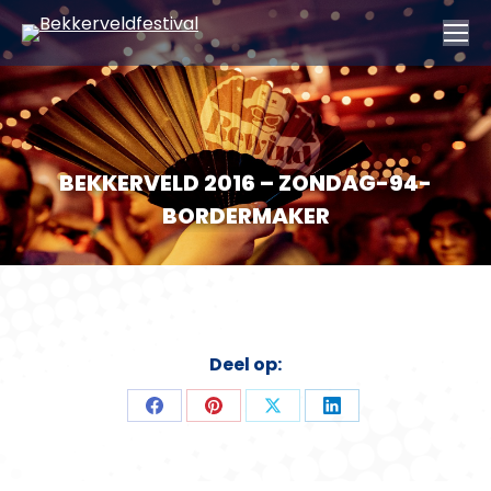
BEKKERVELD 2016 – ZONDAG-94-
BORDERMAKER
Deel op:
Deel
Deel
Deel
Deel
op
op
op
op
Facebook
Pinterest
X
LinkedIn