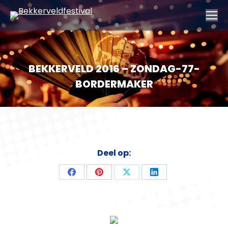
BEKKERVELD 2016 – ZONDAG-77-
BORDERMAKER
Deel op:
Deel
Deel
Deel
Deel
op
op
op
op
Facebook
Pinterest
X
LinkedIn