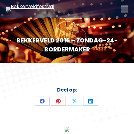
BEKKERVELD 2016 – ZONDAG-24-
BORDERMAKER
Deel op:
Deel
Deel
Deel
Deel
op
op
op
op
Facebook
Pinterest
X
LinkedIn