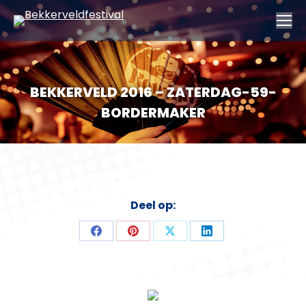
BEKKERVELD 2016 – ZATERDAG-59-
BORDERMAKER
Deel op:
Deel
Deel
Deel
Deel
op
op
op
op
Facebook
Pinterest
X
LinkedIn