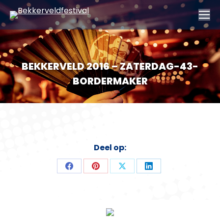
BEKKERVELD 2016 – ZATERDAG-43-
BORDERMAKER
Deel op:
Deel
Deel
Deel
Deel
op
op
op
op
Facebook
Pinterest
X
LinkedIn