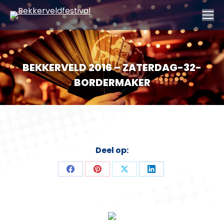
BEKKERVELD 2016 – ZATERDAG-32-
BORDERMAKER
Deel op:
Deel
Deel
Deel
Deel
op
op
op
op
Facebook
Pinterest
X
LinkedIn