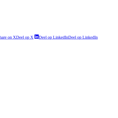
hare on X
Deel op X
Deel op LinkedIn
Deel op LinkedIn