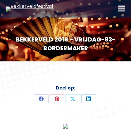
BEKKERVELD 2016 – VRIJDAG-83-
BORDERMAKER
Deel op:
Deel
Deel
Deel
Deel
op
op
op
op
Facebook
Pinterest
X
LinkedIn