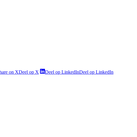
hare on X
Deel op X
Deel op LinkedIn
Deel op LinkedIn