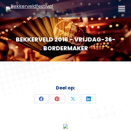
BEKKERVELD 2016 – VRIJDAG-36-
BORDERMAKER
Deel op:
Deel
Deel
Deel
Deel
op
op
op
op
Facebook
Pinterest
X
LinkedIn