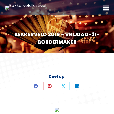
BEKKERVELD 2016 – VRIJDAG-31-
BORDERMAKER
Deel op:
Deel
Deel
Deel
Deel
op
op
op
op
Facebook
Pinterest
X
LinkedIn