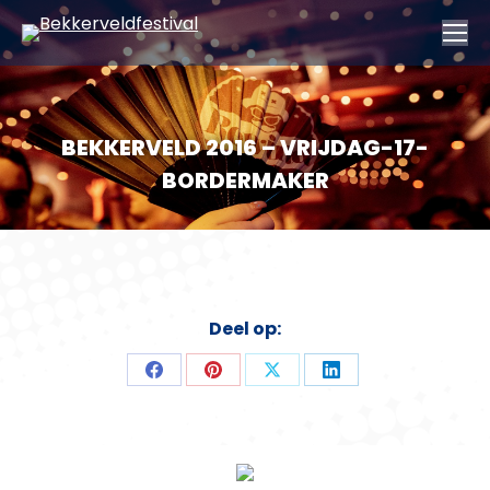
BEKKERVELD 2016 – VRIJDAG-17-
BORDERMAKER
Deel op:
Deel
Deel
Deel
Deel
op
op
op
op
Facebook
Pinterest
X
LinkedIn