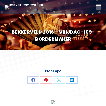
BEKKERVELD 2016 – VRIJDAG-109-
BORDERMAKER
Deel op:
Deel
Deel
Deel
Deel
op
op
op
op
Facebook
Pinterest
X
LinkedIn