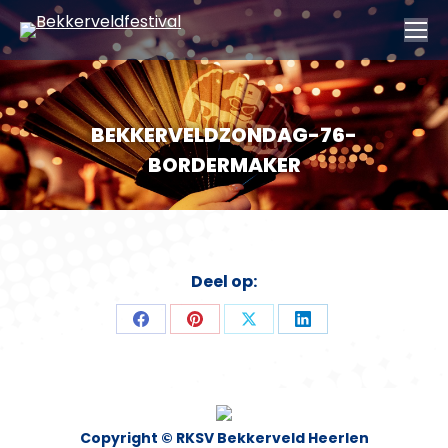
BEKKERVELDZONDAG-76-
BORDERMAKER
Deel op:
Deel
Deel
Deel
Deel
op
op
op
op
Facebook
Pinterest
X
LinkedIn
Copyright © RKSV Bekkerveld Heerlen