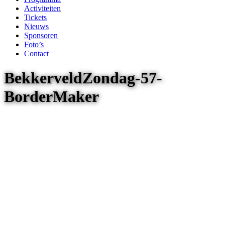
Activiteiten
Tickets
Nieuws
Sponsoren
Foto’s
Contact
BekkerveldZondag-57-
BorderMaker