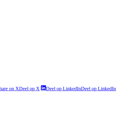
hare on X
Deel op X
Deel op LinkedIn
Deel op LinkedIn