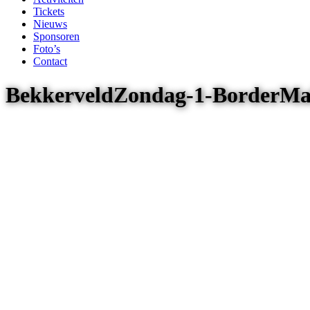
Tickets
Nieuws
Sponsoren
Foto’s
Contact
BekkerveldZondag-1-BorderMa