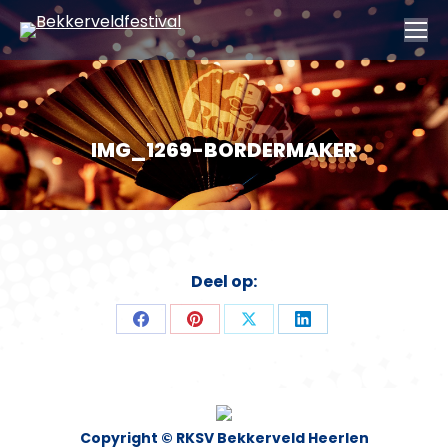
IMG_1269-BORDERMAKER
Deel op:
Deel
Deel
Deel
Deel
op
op
op
op
Facebook
Pinterest
X
LinkedIn
Copyright © RKSV Bekkerveld Heerlen