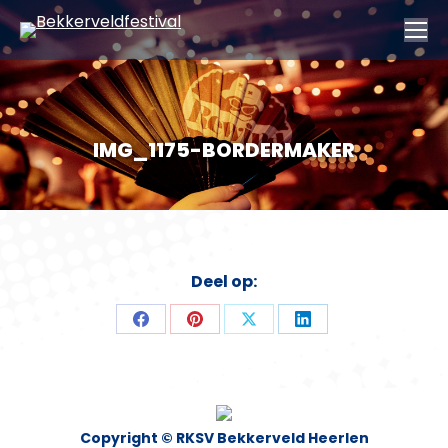
IMG_1175-BORDERMAKER
Deel op:
Deel
Deel
Deel
Deel
op
op
op
op
Facebook
Pinterest
X
LinkedIn
Copyright © RKSV Bekkerveld Heerlen