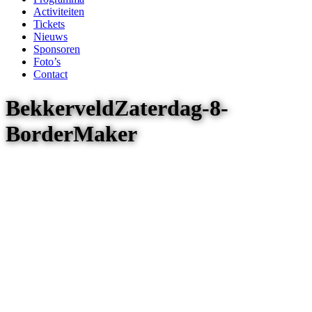
Activiteiten
Tickets
Nieuws
Sponsoren
Foto’s
Contact
BekkerveldZaterdag-8-
BorderMaker