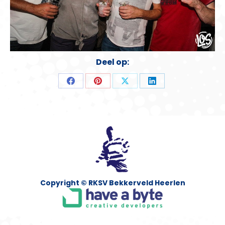
Deel op:
Deel
Deel
Deel
Deel
op
op
op
op
Facebook
Pinterest
X
LinkedIn
Copyright © RKSV Bekkerveld Heerlen