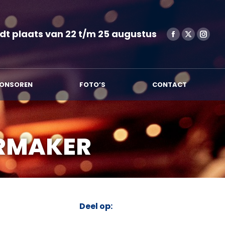
SPONSOREN
FOTO’S
CONTACT
dt plaats van 22 t/m 25 augustus
ONSOREN
FOTO’S
CONTACT
RMAKER
Deel op: