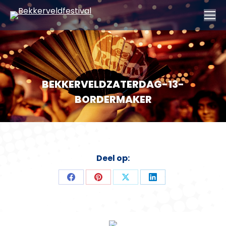
BEKKERVELDZATERDAG-13-
BORDERMAKER
Deel op:
Deel
Deel
Deel
Deel
op
op
op
op
Facebook
Pinterest
X
LinkedIn