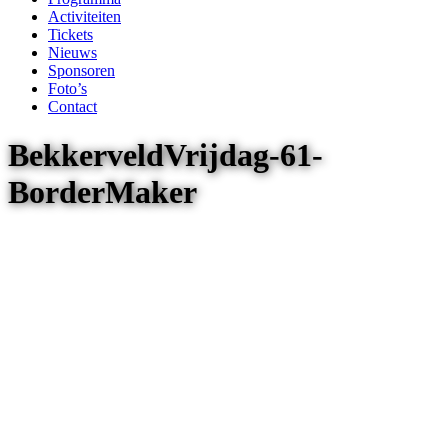
Activiteiten
Tickets
Nieuws
Sponsoren
Foto’s
Contact
BekkerveldVrijdag-61-
BorderMaker