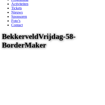
Activiteiten
Tickets
Nieuws
Sponsoren
Foto’s
Contact
BekkerveldVrijdag-58-
BorderMaker