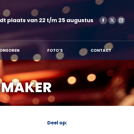
SPONSOREN
FOTO’S
CONTACT
dt plaats van 22 t/m 25 augustus
ONSOREN
FOTO’S
CONTACT
RMAKER
Deel op: