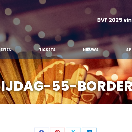
MMA
ACTIVITEITEN
TICKETS
NIEUWS
BVF 2025 vin
TEITEN
TICKETS
NIEUWS
SP
RIJDAG-55-BORDE