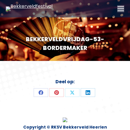
BEKKERVELDVRIJDAG-53-
BORDERMAKER
Deel op:
Deel
Deel
Deel
Deel
op
op
op
op
Facebook
Pinterest
X
LinkedIn
Copyright © RKSV Bekkerveld Heerlen