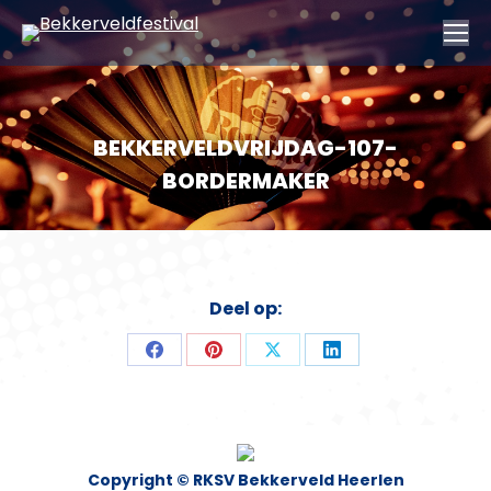
BEKKERVELDVRIJDAG-107-
BORDERMAKER
Deel op:
Deel
Deel
Deel
Deel
op
op
op
op
Facebook
Pinterest
X
LinkedIn
Copyright © RKSV Bekkerveld Heerlen